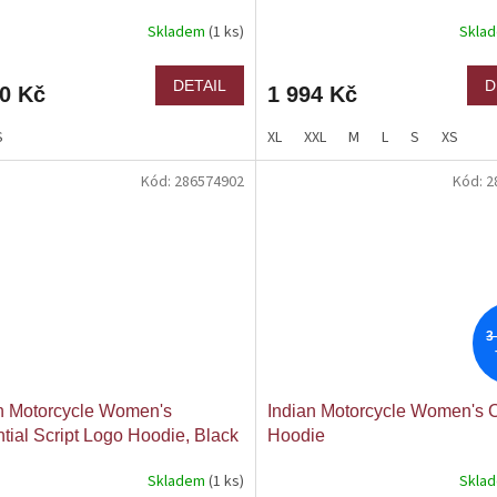
Skladem
(1 ks)
Skla
DETAIL
D
90 Kč
1 994 Kč
S
XL
XXL
M
L
S
XS
Kód:
286574902
Kód:
2
3
n Motorcycle Women's
Indian Motorcycle Women's C
tial Script Logo Hoodie, Black
Hoodie
Skladem
(1 ks)
Skla