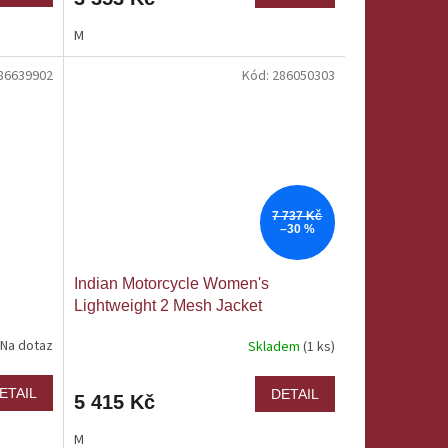
M
86639902
Kód:
286050303
7 737 Kč
–30 %
Indian Motorcycle Women's
Lightweight 2 Mesh Jacket
Na dotaz
Skladem
(1 ks)
ETAIL
DETAIL
5 415 Kč
M