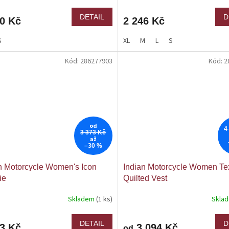
DETAIL
D
90 Kč
2 246 Kč
S
XL
M
L
S
Kód:
286277903
Kód:
2
od
4
3 373 Kč
až
–30 %
n Motorcycle Women's Icon
Indian Motorcycle Women Tex
ie
Quilted Vest
Skladem
(1 ks)
Skla
DETAIL
D
63 Kč
3 094 Kč
od