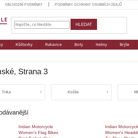
OBCHODNÍ PODMÍNKY
PODMÍNKY OCHRANY OSOBNÍCH ÚDAJŮ
HLEDAT
ky
Kšiltovky
Rukavice
Boty
Helmy
Brýle
ské
, Strana 3
Trika
Košile
M
odávanější
Indian Motorcycle
Indian Motorcycl
Women's Flag Bikes
Women's Headd