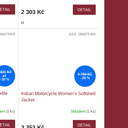
ETAIL
DETAIL
2 303 Kč
M
86073903
Kód:
286975403
 421 Kč
4 790 Kč
až
–30 %
–30 %
tile
Indian Motorcycle Women's Softshell
Jacket
dem
(1 ks)
Skladem
(1 ks)
ETAIL
DETAIL
3 353 Kč