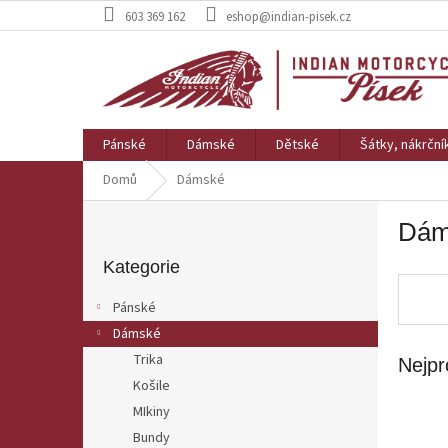
Přejít
603 369 162
eshop@indian-pisek.cz
na
obsah
Pánské
Dámské
Dětské
Šátky, nákrční
Domů
Dámské
P
Dám
o
Přeskočit
s
kategorie
Kategorie
t
r
Pánské
a
Dámské
n
Trika
Nejpr
n
í
Košile
p
MIkiny
a
Bundy