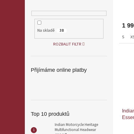
ů
1 9
Na skladě
38
S
X
ROZBALIT FILTR
Přijímáme online platby
India
Top 10 produktů
Essen
Indian Motorcycle Heritage
Multifunctional Headwear