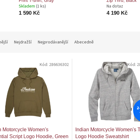
Print T-shirt, Gray
Zip Thru, Black
Skladem
(1 ks)
Na dotaz
1 590 Kč
4 190 Kč
nější
Nejdražší
Nejprodávanější
Abecedně
Kód:
286636302
Kód:
2
2
n Motorcycle Women's
Indian Motorcycle Women's T
tial Script Logo Hoodie, Green
Logo Hoodie Sweatshirt