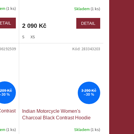
dem
(1 ks)
Skladem
(1 ks)
ETAIL
DETAIL
2 090 Kč
S
XS
86192509
Kód:
283343203
 209 Kč
3 290 Kč
–30 %
–30 %
ontrast
Indian Motorcycle Women's
Charcoal Black Contrast Hoodie
dem
(1 ks)
Skladem
(1 ks)