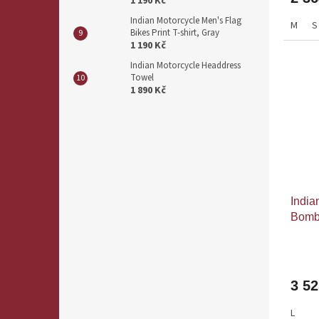
1 190 Kč
Indian Motorcycle Men's Flag
M
S
Bikes Print T-shirt, Gray
1 190 Kč
Indian Motorcycle Headdress
Towel
1 890 Kč
India
Bomb
3 5
L