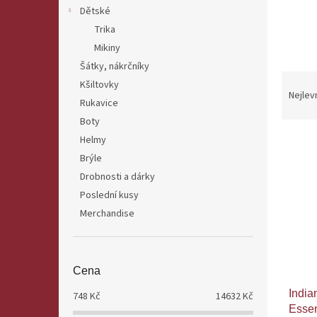
n
Dětské
e
Trika
l
Mikiny
Šátky, nákrčníky
Ř
Kšiltovky
a
Nejlev
Rukavice
z
Boty
e
V
Helmy
n
ý
í
Brýle
p
p
Drobnosti a dárky
i
r
Poslední kusy
s
o
Merchandise
p
d
r
u
o
k
d
t
Cena
u
ů
India
k
748
Kč
14632
Kč
Essen
t