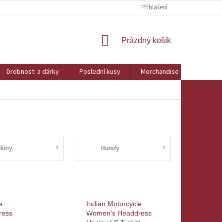
Přihlášení
NÁKUPNÍ
Prázdný košík
KOŠÍK
Drobnosti a dárky
Poslední kusy
Merchandise
Obchod
Ikiny
Bundy
e
Indian Motorcycle
ress
Women's Headdress