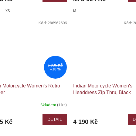
XS
M
Kód:
286962606
Kód:
2
5 036 Kč
–30 %
n Motorcycle Women's Retro
Indian Motorcycle Women's
er
Headdress Zip Thru, Black
Skladem
(1 ks)
DETAIL
D
25 Kč
4 190 Kč