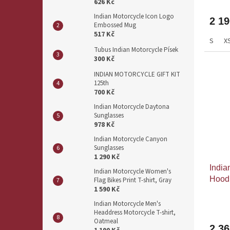
626 Kč
Indian Motorcycle Icon Logo
2 1
Embossed Mug
517 Kč
S
X
Tubus Indian Motorcycle Písek
300 Kč
INDIAN MOTORCYCLE GIFT KIT
125th
700 Kč
Indian Motorcycle Daytona
Sunglasses
978 Kč
Indian Motorcycle Canyon
Sunglasses
1 290 Kč
India
Indian Motorcycle Women's
Hood
Flag Bikes Print T-shirt, Gray
1 590 Kč
Indian Motorcycle Men's
Headdress Motorcycle T-shirt,
Oatmeal
2 3