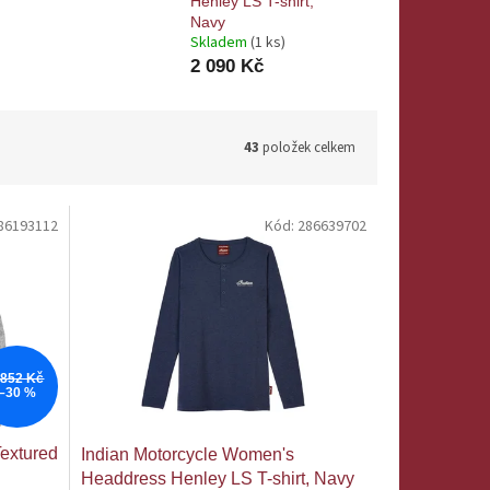
Henley LS T-shirt,
Navy
Skladem
(1 ks)
2 090 Kč
43
položek celkem
86193112
Kód:
286639702
 852 Kč
–30 %
extured
Indian Motorcycle Women's
Headdress Henley LS T-shirt, Navy