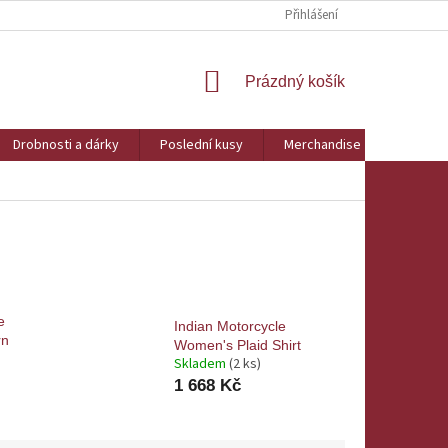
Přihlášení
NÁKUPNÍ
Prázdný košík
KOŠÍK
Drobnosti a dárky
Poslední kusy
Merchandise
Obchod
e
Indian Motorcycle
rn
Women's Plaid Shirt
Skladem
(2 ks)
1 668 Kč