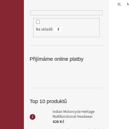
XL
Na skladě
3
Přijímáme online platby
Top 10 produktů
Indian Motorcycle Heritage
Multifunctional Headwear
626 Kč