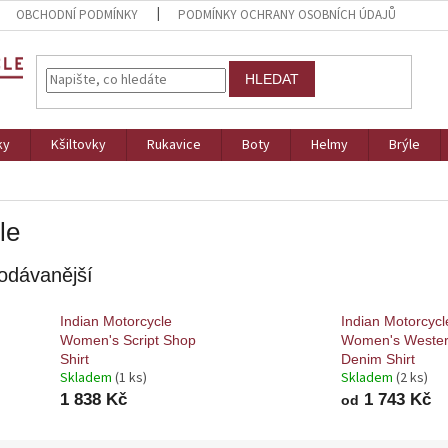
OBCHODNÍ PODMÍNKY
PODMÍNKY OCHRANY OSOBNÍCH ÚDAJŮ
HLEDAT
ky
Kšiltovky
Rukavice
Boty
Helmy
Brýle
le
odávanější
Indian Motorcycle
Indian Motorcycl
Women's Script Shop
Women's Weste
Shirt
Denim Shirt
Skladem
(1 ks)
Skladem
(2 ks)
1 838 Kč
1 743 Kč
od