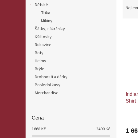
Ř
n
Dětské
a
e
Nejlev
Trika
z
l
e
Mikiny
V
n
Šátky, nákrčníky
ý
í
Kšiltovky
p
p
Rukavice
i
r
Boty
s
o
Helmy
p
d
r
u
Brýle
o
k
Drobnosti a dárky
d
t
Poslední kusy
u
ů
Merchandise
India
k
Shirt
t
ů
Cena
1668
Kč
2490
Kč
1 6