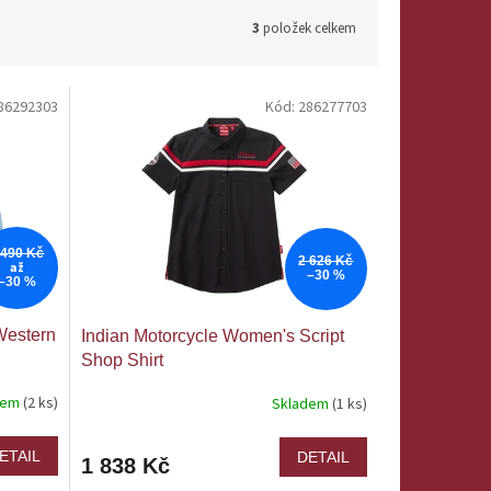
3
položek celkem
86292303
Kód:
286277703
 490 Kč
2 626 Kč
až
–30 %
–30 %
Western
Indian Motorcycle Women's Script
Shop Shirt
dem
(2 ks)
Skladem
(1 ks)
ETAIL
DETAIL
1 838 Kč