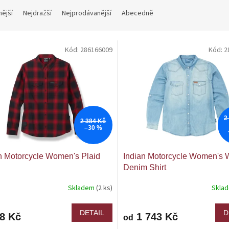
nější
Nejdražší
Nejprodávanější
Abecedně
Kód:
286166009
Kód:
2
2
2 384 Kč
–30 %
n Motorcycle Women's Plaid
Indian Motorcycle Women's 
Denim Shirt
Skladem
(2 ks)
Skla
DETAIL
D
68 Kč
1 743 Kč
od