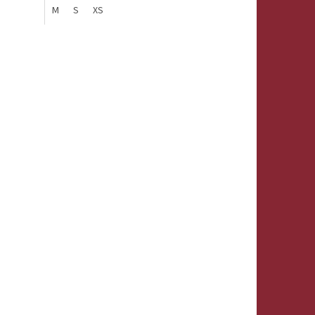
M
S
XS