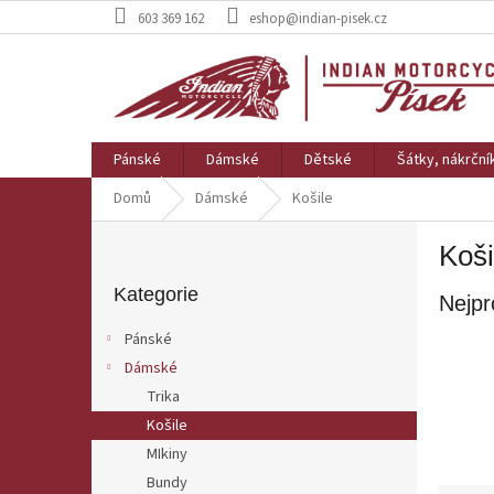
Přejít
603 369 162
eshop@indian-pisek.cz
na
obsah
Pánské
Dámské
Dětské
Šátky, nákrční
Domů
Dámské
Košile
P
Koši
o
Přeskočit
s
kategorie
Kategorie
Nejpr
t
r
Pánské
a
Dámské
n
Trika
n
í
Košile
p
MIkiny
a
Bundy