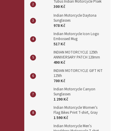
Tubus Indian Motorcycle Písek
300 Kč
Indian Motorcycle Daytona
Sunglasses
978 Kč
Indian Motorcycle Icon Logo
Embossed Mug
517 Kč
INDIAN MOTORCYCLE 125th
ANNIVERSARY PATCH 120mm
490 Kč
INDIAN MOTORCYCLE GIFT KIT
125th
700 Kč
Indian Motorcycle Canyon
Sunglasses
1 290 Kč
Indian Motorcycle Women's
Flag Bikes Print T-shirt, Gray
1 590 Kč
Indian Motorcycle Men's
Headdress Motorcycle T-shirt,