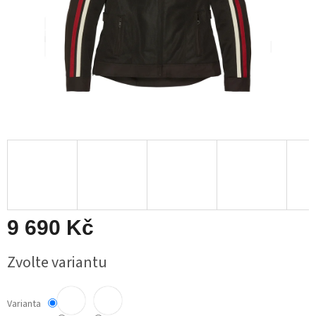
9 690 Kč
Měrná
Zvolte variantu
cena:
Varianta