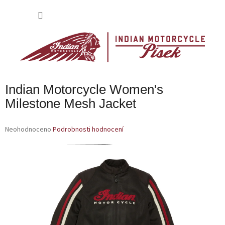
Přejít
na
NÁKU
obsah
KOŠÍK
Indian Motorcycle Women's
Milestone Mesh Jacket
Průměrné
Neohodnoceno
Podrobnosti hodnocení
hodnocení
produktu
je
0,0
z
5
hvězdiček.