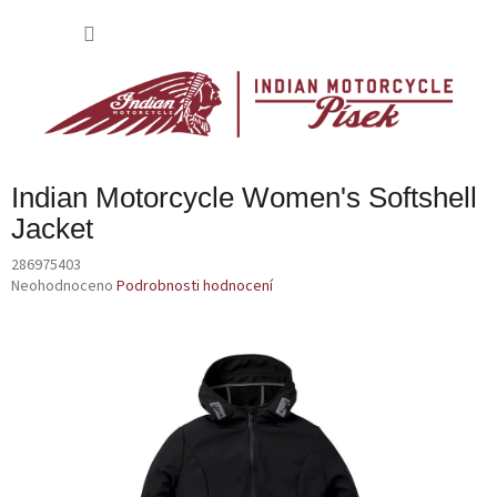
Přejít
na
NÁKU
obsah
KOŠÍK
Indian Motorcycle Women's Softshell
Jacket
286975403
Průměrné
Neohodnoceno
Podrobnosti hodnocení
hodnocení
produktu
je
0,0
z
5
hvězdiček.