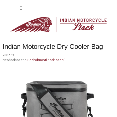
Přejít
na
NÁKU
obsah
KOŠÍK
Indian Motorcycle Dry Cooler Bag
2862798
Průměrné
Neohodnoceno
Podrobnosti hodnocení
hodnocení
produktu
je
0,0
z
5
hvězdiček.