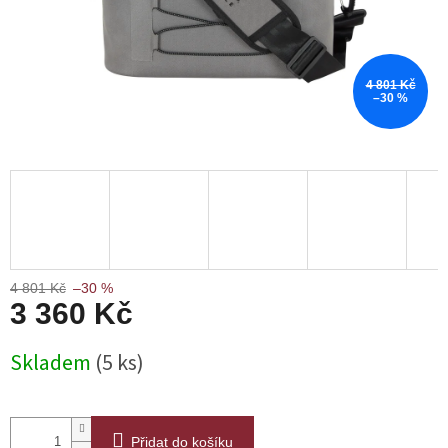
4 801 Kč
–30 %
4 801 Kč
–30 %
3 360 Kč
Měrná
Skladem
(5 ks)
cena:
Přidat do košíku