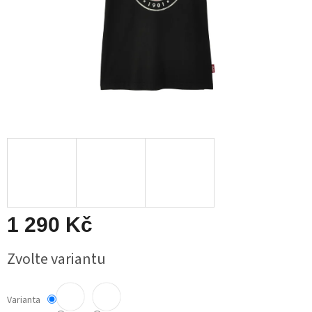
1 290 Kč
Měrná
Zvolte variantu
cena:
Varianta