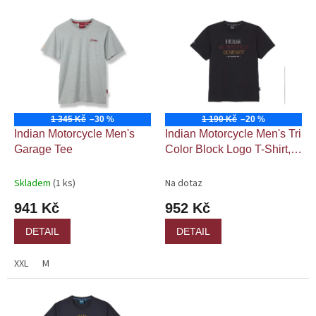
p
V
r
ý
o
p
d
i
u
s
k
p
t
r
ů
o
1 345 Kč
–30 %
1 190 Kč
–20 %
d
Indian Motorcycle Men's
Indian Motorcycle Men's Tri
u
Garage Tee
Color Block Logo T-Shirt,
k
Black
t
Skladem
(1 ks)
Na dotaz
ů
941 Kč
952 Kč
DETAIL
DETAIL
XXL
M