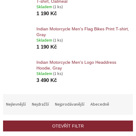
T-shirt, Oatmeal
Skladem
(1 ks)
1 190 Kč
Indian Motorcycle Men's Flag Bikes Print T-shirt,
Gray
Skladem
(1 ks)
1 190 Kč
Indian Motorcycle Men's Logo Headdress
Hoodie, Gray
Skladem
(1 ks)
3 490 Kč
Ř
a
Nejlevnější
Nejdražší
Nejprodávanější
Abecedně
z
e
n
OTEVŘÍT FILTR
í