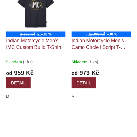
až
od
1 370 Kč
–30 %
1 390 Kč
–30 %
Indian Motorcycle Men's
Indian Motorcycle Men's
IMC Custom Build T-Shirt
Camo Circle I Script T-
Shirt, Gray
Skladem
(1 ks)
Skladem
(1 ks)
959 Kč
973 Kč
od
od
DETAIL
DETAIL
M
M