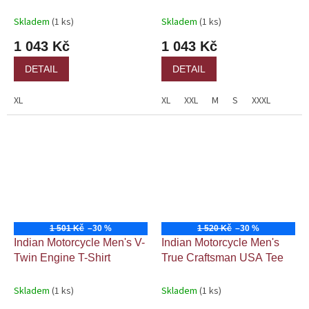
Skladem
(1 ks)
Skladem
(1 ks)
1 043 Kč
1 043 Kč
DETAIL
DETAIL
XL
XL
XXL
M
S
XXXL
1 501 Kč
–30 %
1 520 Kč
–30 %
Indian Motorcycle Men's V-
Indian Motorcycle Men's
Twin Engine T-Shirt
True Craftsman USA Tee
Skladem
(1 ks)
Skladem
(1 ks)