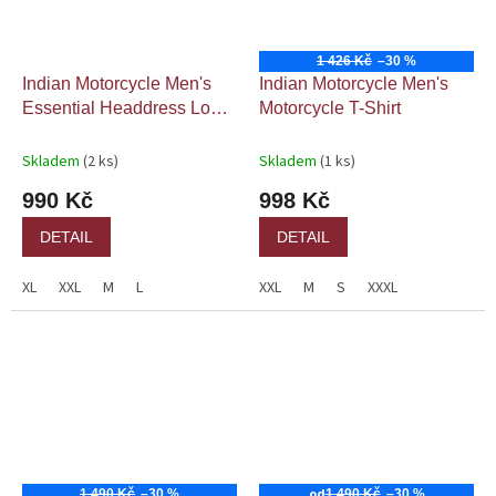
1 426 Kč
–30 %
Indian Motorcycle Men's
Indian Motorcycle Men's
Essential Headdress Logo
Motorcycle T-Shirt
T-shirt, Black
Skladem
(2 ks)
Skladem
(1 ks)
990 Kč
998 Kč
DETAIL
DETAIL
XL
XXL
M
L
XXL
M
S
XXXL
od
1 490 Kč
–30 %
1 490 Kč
–30 %