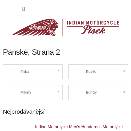
Přejít
na
NÁKU
obsah
KOŠÍK
Pánské
, Strana 2
Trika
Košile
Mikiny
Bundy
Nejprodávanější
Indian Motorcycle Men's Headdress Motorcycle