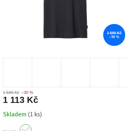
1 590 Kč
–30 %
1 590 Kč
–30 %
1 113 Kč
Měrná
Skladem
(1 ks)
cena: