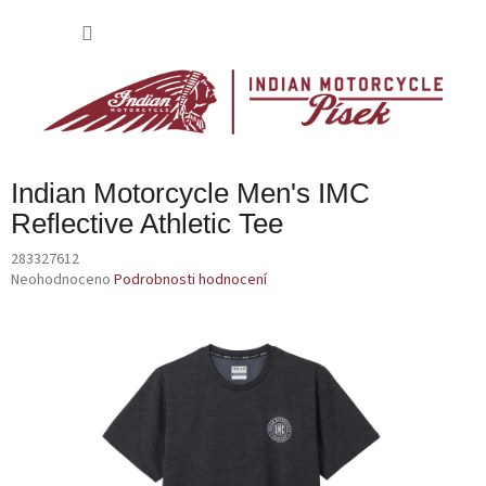
Přejít
na
NÁKU
obsah
KOŠÍK
Indian Motorcycle Men's IMC
Reflective Athletic Tee
283327612
Průměrné
Neohodnoceno
Podrobnosti hodnocení
hodnocení
produktu
je
0,0
z
5
hvězdiček.