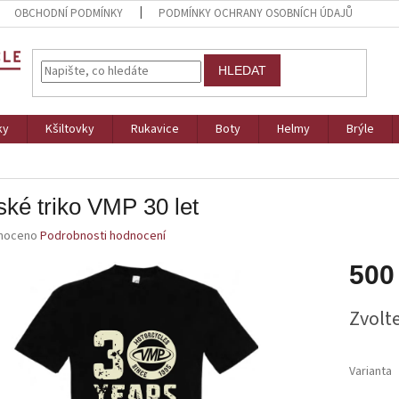
OBCHODNÍ PODMÍNKY
PODMÍNKY OCHRANY OSOBNÍCH ÚDAJŮ
HLEDAT
ky
Kšiltovky
Rukavice
Boty
Helmy
Brýle
ké triko VMP 30 let
né
noceno
Podrobnosti hodnocení
ní
u
500
Měrná
Zvolt
cena:
ek.
Varianta