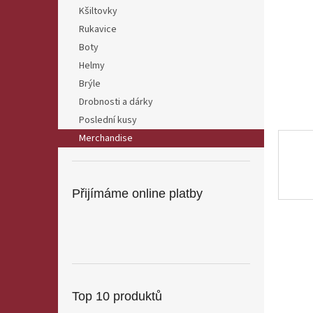
n
Kšiltovky
e
Rukavice
l
Boty
Helmy
Brýle
Drobnosti a dárky
Poslední kusy
Merchandise
Přijímáme online platby
Top 10 produktů