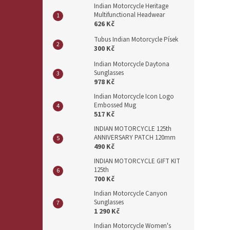
Indian Motorcycle Heritage
Multifunctional Headwear
626 Kč
Tubus Indian Motorcycle Písek
300 Kč
Indian Motorcycle Daytona
Sunglasses
978 Kč
Indian Motorcycle Icon Logo
Embossed Mug
517 Kč
INDIAN MOTORCYCLE 125th
ANNIVERSARY PATCH 120mm
490 Kč
INDIAN MOTORCYCLE GIFT KIT
125th
700 Kč
Indian Motorcycle Canyon
Sunglasses
1 290 Kč
Indian Motorcycle Women's