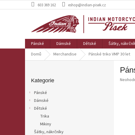
Přejít
603 369 162
eshop@indian-pisek.cz
na
obsah
Pánské
Dámské
Dětské
Šátky, nákrční
Domů
Merchandise
Pánské triko VMP 30 let
P
Páns
o
Přeskočit
s
Průměr
Neohod
kategorie
Kategorie
t
hodnoce
r
produkt
Pánské
a
je
Dámské
0,0
n
z
Dětské
n
5
í
Trika
hvězdič
p
Mikiny
a
Šátky, nákrčníky