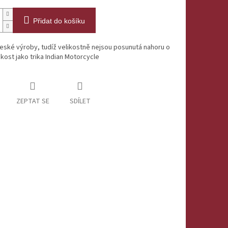
Přidat do košíku
české výroby, tudíž velikostně nejsou posunutá nahoru o
ikost jako trika Indian Motorcycle
ZEPTAT SE
SDÍLET