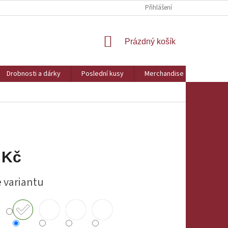
Přihlášení
NÁKUPNÍ
Prázdný košík
KOŠÍK
Drobnosti a dárky
Poslední kusy
Merchandise
Obchod
 Kč
e variantu