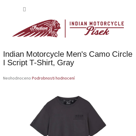
Přejít
na
NÁKU
obsah
KOŠÍK
Indian Motorcycle Men's Camo Circle
I Script T-Shirt, Gray
Průměrné
Neohodnoceno
Podrobnosti hodnocení
hodnocení
produktu
je
0,0
z
5
hvězdiček.