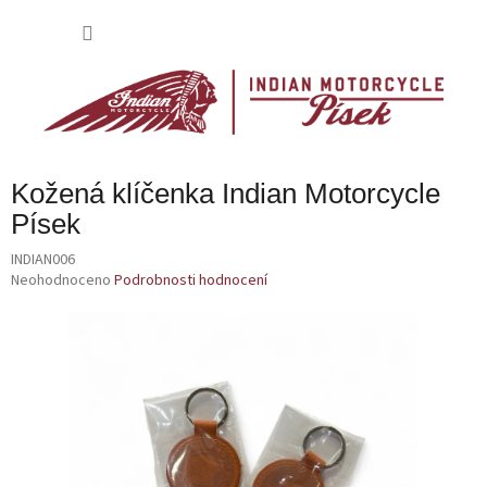
Přejít
na
NÁKU
obsah
KOŠÍK
Kožená klíčenka Indian Motorcycle
Písek
INDIAN006
Průměrné
Neohodnoceno
Podrobnosti hodnocení
hodnocení
produktu
je
0,0
z
5
hvězdiček.