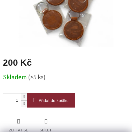
200 Kč
Měrná
Skladem
(>5 ks)
cena:
Přidat do košíku
ZEPTAT SE
SDÍLET