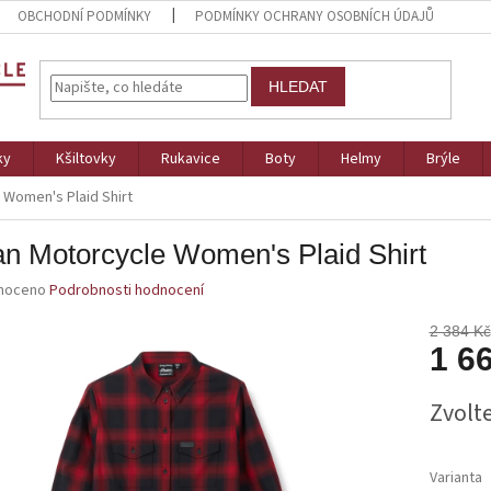
OBCHODNÍ PODMÍNKY
PODMÍNKY OCHRANY OSOBNÍCH ÚDAJŮ
HLEDAT
ky
Kšiltovky
Rukavice
Boty
Helmy
Brýle
 Women's Plaid Shirt
an Motorcycle Women's Plaid Shirt
né
noceno
Podrobnosti hodnocení
ní
u
2 384 Kč
1 6
Měrná
Zvolt
cena:
ek.
Varianta