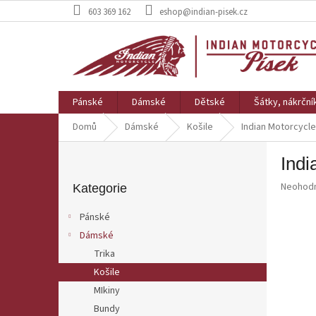
Přejít
603 369 162
eshop@indian-pisek.cz
na
obsah
Pánské
Dámské
Dětské
Šátky, nákrční
Domů
Dámské
Košile
Indian Motorcycle
P
Indi
o
Přeskočit
s
Průměr
Neohod
kategorie
Kategorie
t
hodnoce
r
produkt
Pánské
a
je
Dámské
0,0
n
z
Trika
n
5
í
Košile
hvězdič
p
MIkiny
a
Bundy