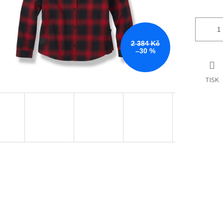
2 384 Kč
–30 %
TISK