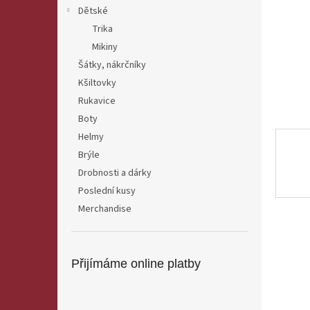
n
Dětské
e
Trika
l
Mikiny
Šátky, nákrčníky
Kšiltovky
Rukavice
Boty
Helmy
Brýle
Drobnosti a dárky
Poslední kusy
Merchandise
Přijímáme online platby