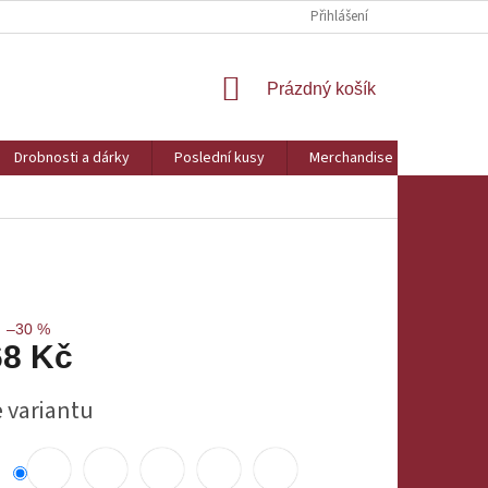
Přihlášení
NÁKUPNÍ
Prázdný košík
KOŠÍK
Drobnosti a dárky
Poslední kusy
Merchandise
Obchod
–30 %
68 Kč
e variantu