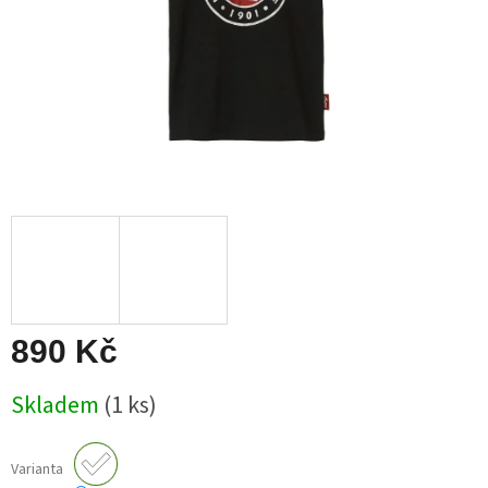
890 Kč
Měrná
Skladem
(1 ks)
cena:
Varianta