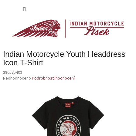
Přejít
na
NÁKU
obsah
KOŠÍK
Indian Motorcycle Youth Headdress
Icon T-Shirt
286575403
Průměrné
Neohodnoceno
Podrobnosti hodnocení
hodnocení
produktu
je
0,0
z
5
hvězdiček.