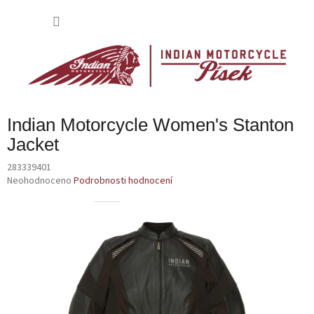
Přejít
na
NÁKU
obsah
KOŠÍK
Indian Motorcycle Women's Stanton
Jacket
283339401
Průměrné
Neohodnoceno
Podrobnosti hodnocení
hodnocení
produktu
je
0,0
z
5
hvězdiček.