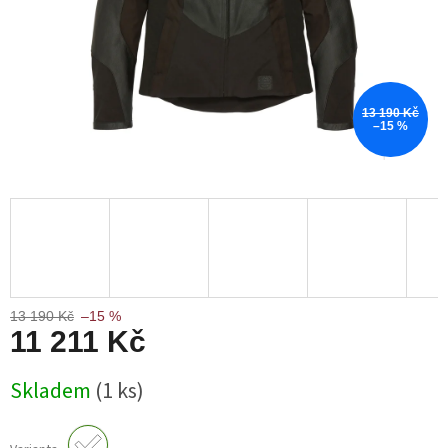
13 190 Kč
–15 %
13 190 Kč
–15 %
11 211 Kč
Měrná
Skladem
(1 ks)
cena: