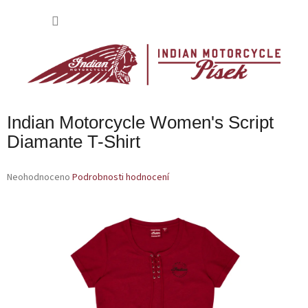
Přejít
na
NÁKU
obsah
KOŠÍK
Indian Motorcycle Women's Script
Diamante T-Shirt
Průměrné
Neohodnoceno
Podrobnosti hodnocení
hodnocení
produktu
je
0,0
z
5
hvězdiček.