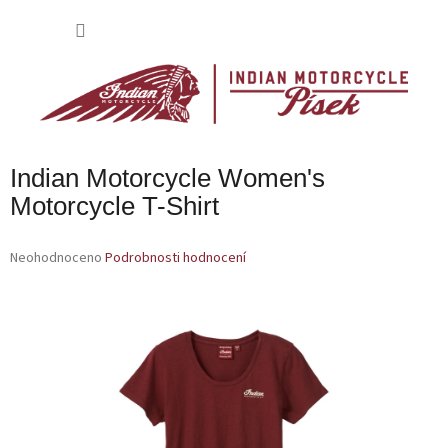
Přejít
na
NÁKU
obsah
KOŠÍK
Indian Motorcycle Women's
Motorcycle T-Shirt
Průměrné
Neohodnoceno
Podrobnosti hodnocení
hodnocení
produktu
je
0,0
z
5
hvězdiček.