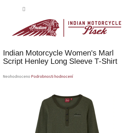
Přejít
na
NÁKU
obsah
KOŠÍK
Indian Motorcycle Women's Marl
Script Henley Long Sleeve T-Shirt
Průměrné
Neohodnoceno
Podrobnosti hodnocení
hodnocení
produktu
je
0,0
z
5
hvězdiček.