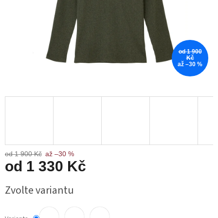
od 1 900
Kč
až –30 %
od 1 900 Kč
až –30 %
od
1 330 Kč
Měrná
Zvolte variantu
cena: