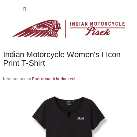
Přejít
na
NÁKU
obsah
KOŠÍK
Indian Motorcycle Women's I Icon
Print T-Shirt
Průměrné
Neohodnoceno
Podrobnosti hodnocení
hodnocení
produktu
je
0,0
z
5
hvězdiček.