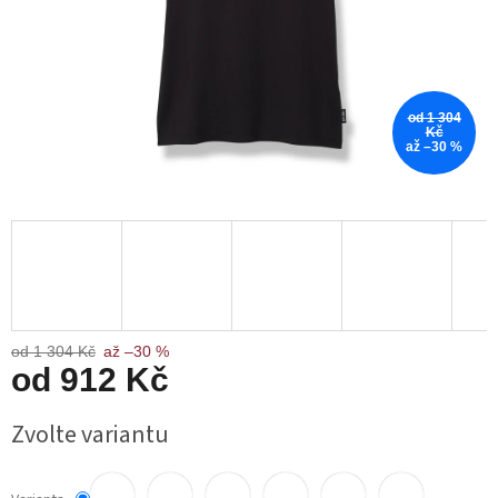
od 1 304
Kč
až –30 %
od 1 304 Kč
až –30 %
od
912 Kč
Měrná
Zvolte variantu
cena: