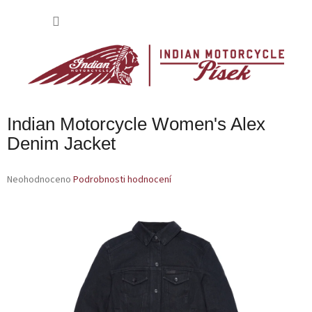
Přejít
na
NÁKU
obsah
KOŠÍK
Indian Motorcycle Women's Alex
Denim Jacket
Průměrné
Neohodnoceno
Podrobnosti hodnocení
hodnocení
produktu
je
0,0
z
5
hvězdiček.