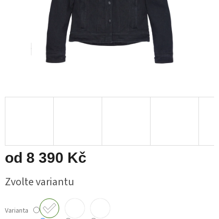
od
8 390 Kč
Měrná
Zvolte variantu
cena:
Varianta