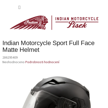
Přejít
na
NÁKU
obsah
KOŠÍK
Indian Motorcycle Sport Full Face
Matte Helmet
286295409
Průměrné
Neohodnoceno
Podrobnosti hodnocení
hodnocení
produktu
je
0,0
z
5
hvězdiček.