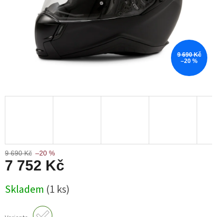
9 690 Kč
–20 %
9 690 Kč
–20 %
7 752 Kč
Měrná
Skladem
(1 ks)
cena: