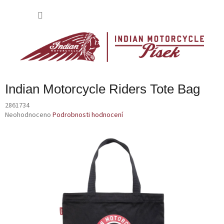
Přejít
na
NÁKU
obsah
KOŠÍK
Indian Motorcycle Riders Tote Bag
2861734
Průměrné
Neohodnoceno
Podrobnosti hodnocení
hodnocení
produktu
je
0,0
z
5
hvězdiček.