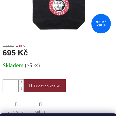
993 Kč
–30 %
993 Kč
–30 %
695 Kč
Měrná
Skladem
(>5 ks)
cena:
Přidat do košíku
ZEPTAT SE
SDÍLET