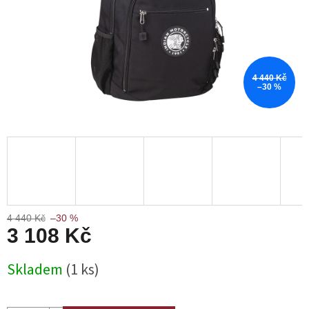
4 440 Kč
–30 %
4 440 Kč
–30 %
3 108 Kč
Měrná
Skladem
(1 ks)
cena: