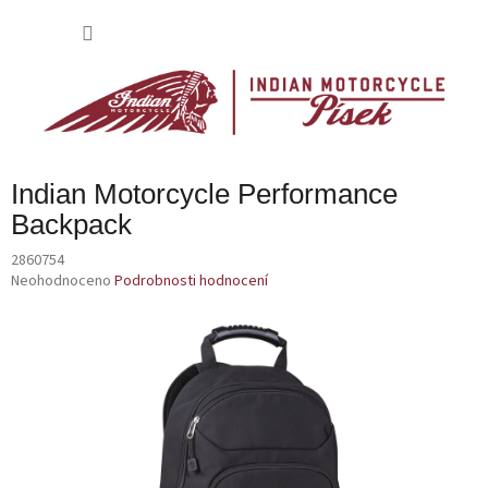
Přejít
na
NÁKU
obsah
KOŠÍK
Indian Motorcycle Performance
Backpack
2860754
Průměrné
Neohodnoceno
Podrobnosti hodnocení
hodnocení
produktu
je
0,0
z
5
hvězdiček.