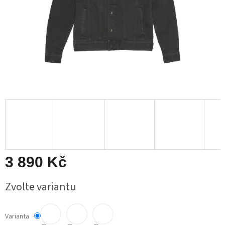
3 890 Kč
Měrná
Zvolte variantu
cena:
Varianta