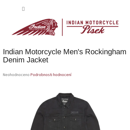
Přejít
na
NÁKU
obsah
KOŠÍK
Indian Motorcycle Men's Rockingham
Denim Jacket
Průměrné
Neohodnoceno
Podrobnosti hodnocení
hodnocení
produktu
je
0,0
z
5
hvězdiček.