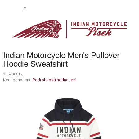
Přejít
na
NÁKU
obsah
KOŠÍK
Indian Motorcycle Men's Pullover
Hoodie Sweatshirt
286290012
Průměrné
Neohodnoceno
Podrobnosti hodnocení
hodnocení
produktu
je
0,0
z
5
hvězdiček.