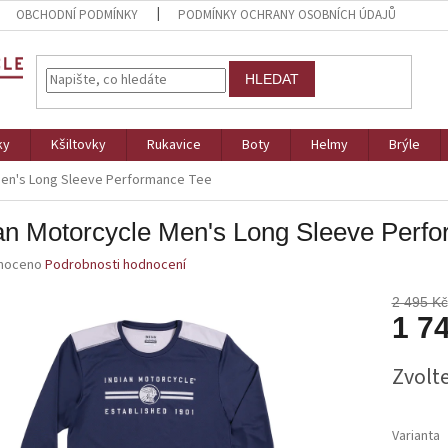
OBCHODNÍ PODMÍNKY
PODMÍNKY OCHRANY OSOBNÍCH ÚDAJŮ
HLEDAT
ky
Kšiltovky
Rukavice
Boty
Helmy
Brýle
Men's Long Sleeve Performance Tee
an Motorcycle Men's Long Sleeve Perf
né
noceno
Podrobnosti hodnocení
ní
u
2 495 Kč
1 7
Měrná
Zvolt
cena:
ek.
Varianta