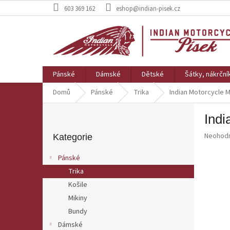
Přejít
603 369 162
eshop@indian-pisek.cz
na
obsah
Pánské
Dámské
Dětské
Šátky, nákrční
Domů
Pánské
Trika
Indian Motorcycle 
P
Indi
o
Přeskočit
s
Průměr
Neohod
kategorie
Kategorie
t
hodnoce
r
produkt
Pánské
a
je
Trika
0,0
n
z
Košile
n
5
í
Mikiny
hvězdič
p
Bundy
a
Dámské