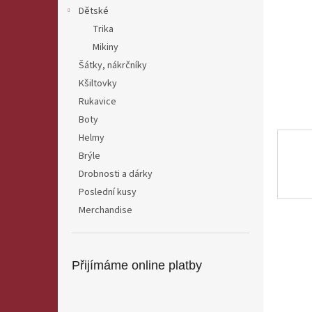
n
Dětské
e
Trika
l
Mikiny
Šátky, nákrčníky
Kšiltovky
Rukavice
Boty
Helmy
Brýle
Drobnosti a dárky
Poslední kusy
Merchandise
Přijímáme online platby