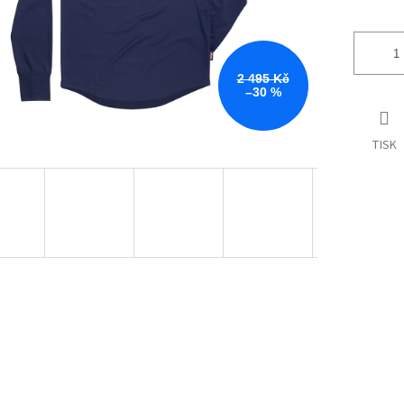
2 495 Kč
–30 %
TISK