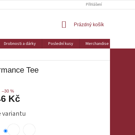
Přihlášení
NÁKUPNÍ
Prázdný košík
KOŠÍK
Drobnosti a dárky
Poslední kusy
Merchandise
Obchod
ormance Tee
–30 %
46 Kč
e variantu