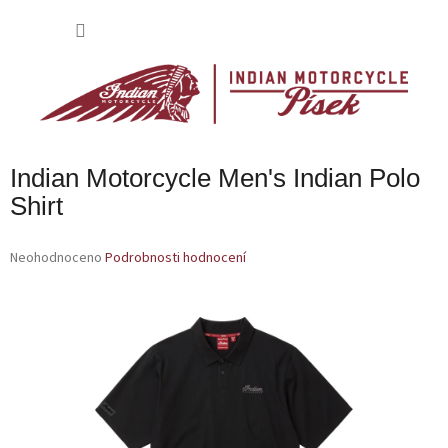
Přejít
na
NÁKU
obsah
KOŠÍK
Indian Motorcycle Men's Indian Polo
Shirt
Průměrné
Neohodnoceno
Podrobnosti hodnocení
hodnocení
produktu
je
0,0
z
5
hvězdiček.