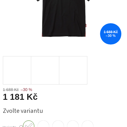
1 688 Kč
–30 %
1 688 Kč
–30 %
1 181 Kč
Měrná
Zvolte variantu
cena: