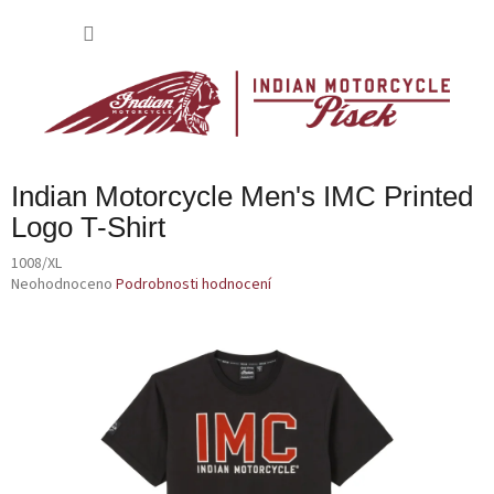
Přejít
na
NÁKU
obsah
KOŠÍK
Indian Motorcycle Men's IMC Printed
Logo T-Shirt
1008/XL
Průměrné
Neohodnoceno
Podrobnosti hodnocení
hodnocení
produktu
je
0,0
z
5
hvězdiček.