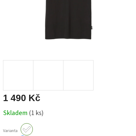
1 490 Kč
Měrná
Skladem
(1 ks)
cena:
Varianta