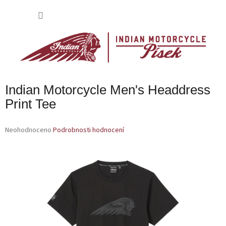
Přejít
na
NÁKU
obsah
KOŠÍK
Indian Motorcycle Men's Headdress
Print Tee
Průměrné
Neohodnoceno
Podrobnosti hodnocení
hodnocení
produktu
je
0,0
z
5
hvězdiček.