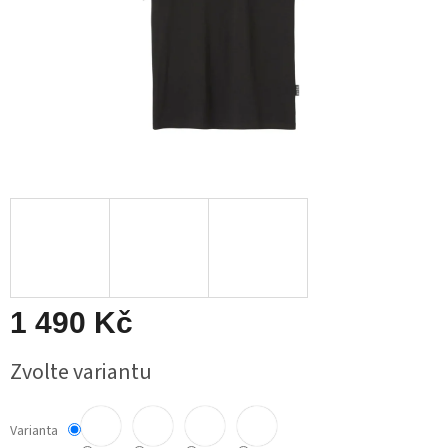
1 490 Kč
Měrná
Zvolte variantu
cena:
Varianta