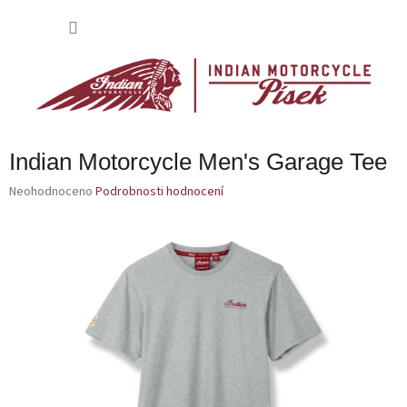
Přejít
na
NÁKU
obsah
KOŠÍK
Indian Motorcycle Men's Garage Tee
Průměrné
Neohodnoceno
Podrobnosti hodnocení
hodnocení
produktu
je
0,0
z
5
hvězdiček.