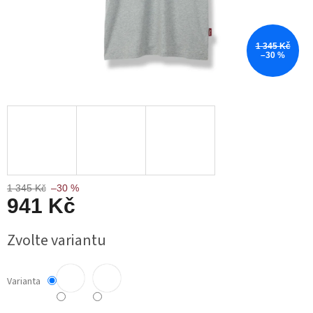
1 345 Kč
–30 %
1 345 Kč
–30 %
941 Kč
Měrná
Zvolte variantu
cena:
Varianta