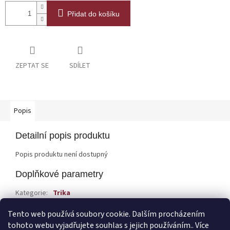
Přidat do košíku
ZEPTAT SE
SDÍLET
Popis
Detailní popis produktu
Popis produktu není dostupný
Doplňkové parametry
Kategorie
:
Trika
EAN
:
Zvolte variantu
Tento web používá soubory cookie. Dalším procházením
tohoto webu vyjadřujete souhlas s jejich používáním.. Více