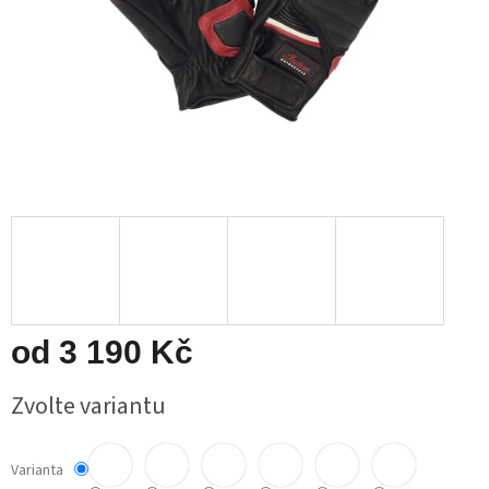
od
3 190 Kč
Měrná
Zvolte variantu
cena:
Varianta