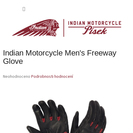
Přejít
na
NÁKU
obsah
KOŠÍK
Indian Motorcycle Men's Freeway
Glove
Průměrné
Neohodnoceno
Podrobnosti hodnocení
hodnocení
produktu
je
0,0
z
5
hvězdiček.