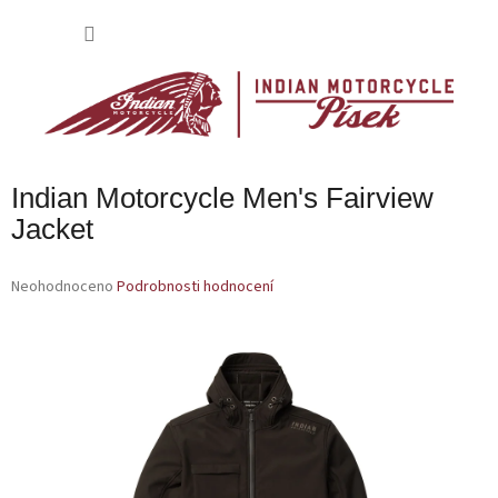
Přejít
na
NÁKU
obsah
KOŠÍK
Indian Motorcycle Men's Fairview
Jacket
Průměrné
Neohodnoceno
Podrobnosti hodnocení
hodnocení
produktu
je
0,0
z
5
hvězdiček.