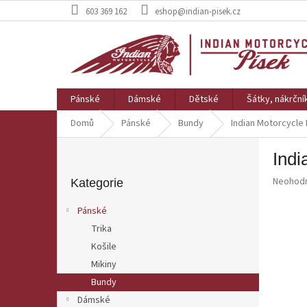
Přejít
603 369 162
eshop@indian-pisek.cz
na
obsah
Pánské
Dámské
Dětské
Šátky, nákrční
Domů
Pánské
Bundy
Indian Motorcycle 
P
Indi
o
Přeskočit
s
Průměr
Neohod
kategorie
Kategorie
t
hodnoce
r
produkt
Pánské
a
je
Trika
0,0
n
z
Košile
n
5
í
Mikiny
hvězdič
p
Bundy
a
Dámské