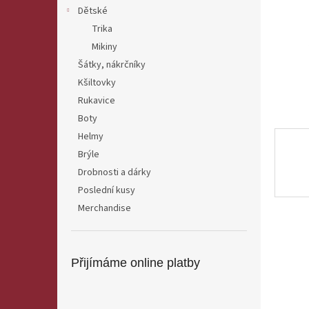
n
Dětské
e
Trika
l
Mikiny
Šátky, nákrčníky
Kšiltovky
Rukavice
Boty
Helmy
Brýle
Drobnosti a dárky
Poslední kusy
Merchandise
Přijímáme online platby