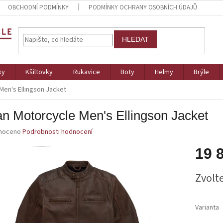
OBCHODNÍ PODMÍNKY
PODMÍNKY OCHRANY OSOBNÍCH ÚDAJŮ
HLEDAT
ky
Kšiltovky
Rukavice
Boty
Helmy
Brýle
Men's Ellingson Jacket
an Motorcycle Men's Ellingson Jacket
né
noceno
Podrobnosti hodnocení
ní
u
19 
Měrná
Zvolt
cena:
ek.
Varianta