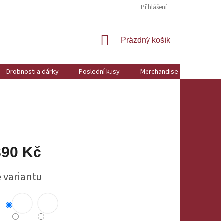
Přihlášení
NÁKUPNÍ
Prázdný košík
KOŠÍK
Drobnosti a dárky
Poslední kusy
Merchandise
Obchod
890 Kč
e variantu