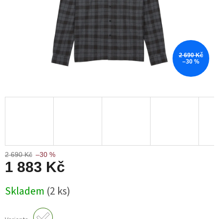
2 690 Kč
–30 %
2 690 Kč
–30 %
1 883 Kč
Měrná
Skladem
(2 ks)
cena: