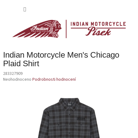
Přejít
na
NÁKU
obsah
KOŠÍK
Indian Motorcycle Men's Chicago
Plaid Shirt
283327909
Průměrné
Neohodnoceno
Podrobnosti hodnocení
hodnocení
produktu
je
0,0
z
5
hvězdiček.