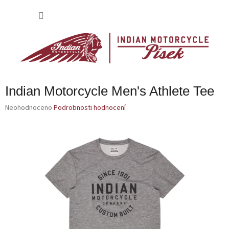
Přejít
na
NÁKU
obsah
KOŠÍK
Indian Motorcycle Men's Athlete Tee
Průměrné
Neohodnoceno
Podrobnosti hodnocení
hodnocení
produktu
je
0,0
z
5
hvězdiček.