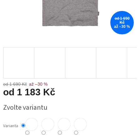
od 1 690
Kč
až –30 %
od 1 690 Kč
až –30 %
od
1 183 Kč
Měrná
Zvolte variantu
cena:
Varianta