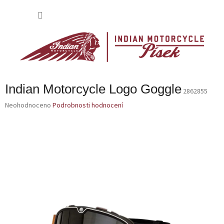
Přejít
na
NÁKU
obsah
KOŠÍK
Indian Motorcycle Logo Goggle
2862855
Průměrné
Neohodnoceno
Podrobnosti hodnocení
hodnocení
produktu
je
0,0
z
5
hvězdiček.