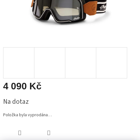
4 090 Kč
Měrná
Na dotaz
cena:
Položka byla vyprodána…