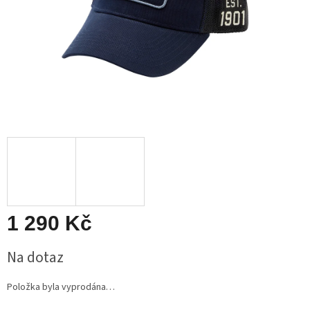
1 290 Kč
Měrná
Na dotaz
cena:
Položka byla vyprodána…