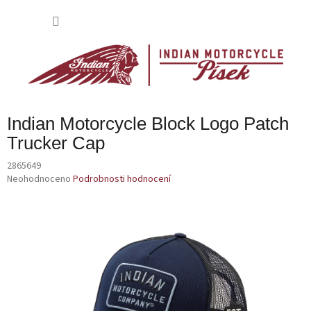
Přejít
na
NÁKU
obsah
KOŠÍK
Indian Motorcycle Block Logo Patch
Trucker Cap
2865649
Průměrné
Neohodnoceno
Podrobnosti hodnocení
hodnocení
produktu
je
0,0
z
5
hvězdiček.