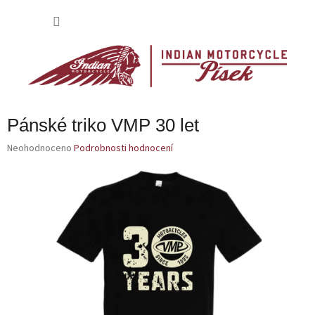
Přejít
na
NÁKU
obsah
KOŠÍK
Pánské triko VMP 30 let
Průměrné
Neohodnoceno
Podrobnosti hodnocení
hodnocení
produktu
je
0,0
z
5
hvězdiček.