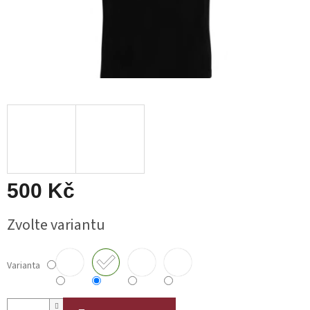
500 Kč
Měrná
Zvolte variantu
cena:
Varianta