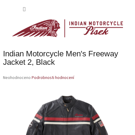
Přejít
na
NÁKU
obsah
KOŠÍK
Indian Motorcycle Men's Freeway
Jacket 2, Black
Průměrné
Neohodnoceno
Podrobnosti hodnocení
hodnocení
produktu
je
0,0
z
5
hvězdiček.