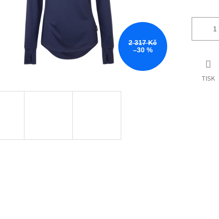
2 317 Kč
–30 %
TISK