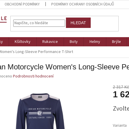
OBCHODNÍ PODMÍNKY
PODMÍNKY OCHRANY OSOBNÍCH ÚDAJŮ
HLEDAT
ky
Kšiltovky
Rukavice
Boty
Helmy
Brýle
 Women's Long-Sleeve Performance T-Shirt
an Motorcycle Women's Long-Sleeve Pe
né
noceno
Podrobnosti hodnocení
ní
u
2 317 Kč
1 6
Měrná
Zvolt
cena:
ek.
Varianta