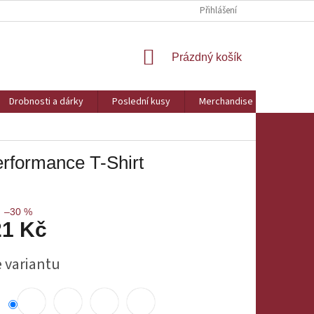
Přihlášení
NÁKUPNÍ
Prázdný košík
KOŠÍK
Drobnosti a dárky
Poslední kusy
Merchandise
Obchod
rformance T-Shirt
–30 %
21 Kč
e variantu