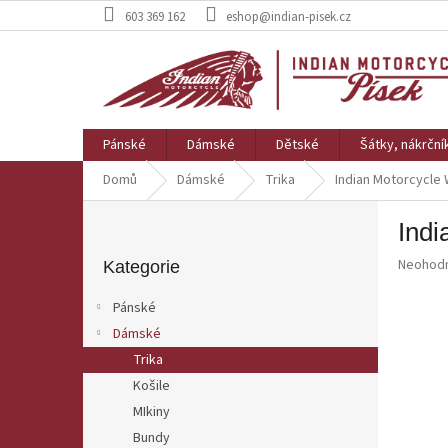
Přejít
603 369 162
eshop@indian-pisek.cz
na
obsah
Pánské
Dámské
Dětské
Šátky, nákrční
Domů
Dámské
Trika
Indian Motorcycle
P
Indi
o
Přeskočit
s
Průměr
Neohod
kategorie
Kategorie
t
hodnoce
r
produkt
Pánské
a
je
Dámské
0,0
n
z
Trika
n
5
í
Košile
hvězdič
p
MIkiny
a
Bundy