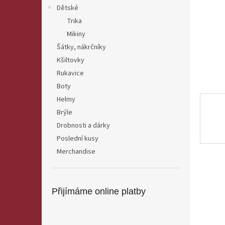
n
Dětské
e
Trika
l
Mikiny
Šátky, nákrčníky
Kšiltovky
Rukavice
Boty
Helmy
Brýle
Drobnosti a dárky
Poslední kusy
Merchandise
Přijímáme online platby