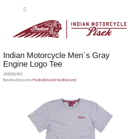
Přejít
na
NÁKU
obsah
KOŠÍK
Indian Motorcycle Men´s Gray
Engine Logo Tee
286092902
Průměrné
Neohodnoceno
Podrobnosti hodnocení
hodnocení
produktu
je
0,0
z
5
hvězdiček.