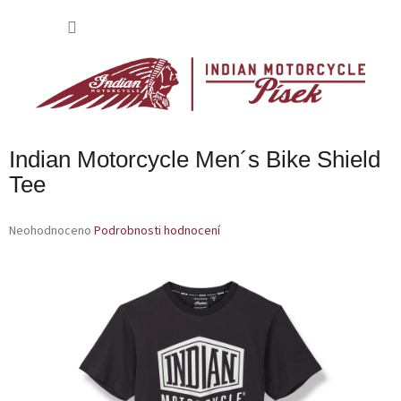
Přejít
na
NÁKU
obsah
KOŠÍK
Indian Motorcycle Men´s Bike Shield
Tee
Průměrné
Neohodnoceno
Podrobnosti hodnocení
hodnocení
produktu
je
0,0
z
5
hvězdiček.