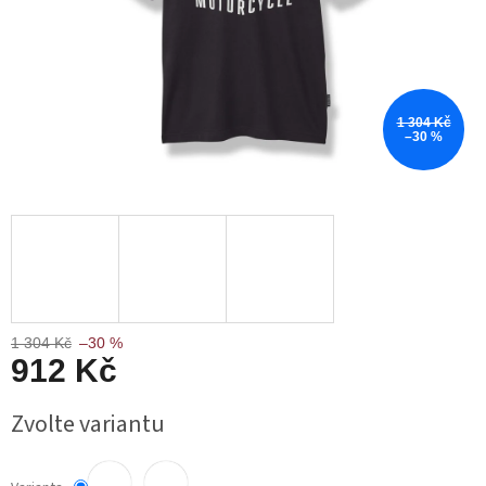
1 304 Kč
–30 %
1 304 Kč
–30 %
912 Kč
Měrná
Zvolte variantu
cena: